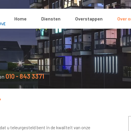
Home
Diensten
Overstappen
Over 
010 - 843 3371
en
t u teleurgesteld bent in de kwaliteit van onze